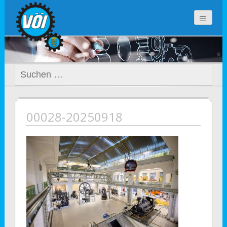
voi-noe.at
Suchen
nach:
00028-20250918