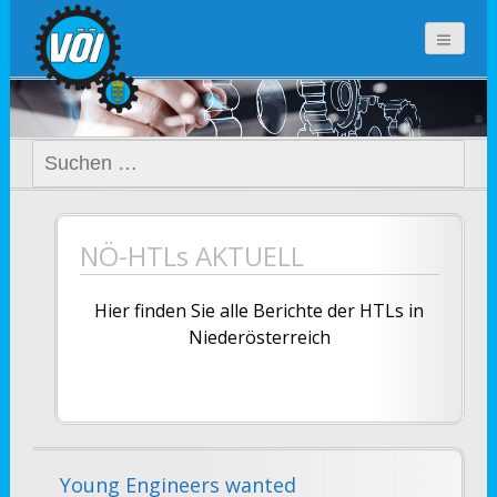
voi-noe.at
Suchen
nach:
NÖ-HTLs AKTUELL
Hier finden Sie alle Berichte der HTLs in
Niederösterreich
Young Engineers wanted