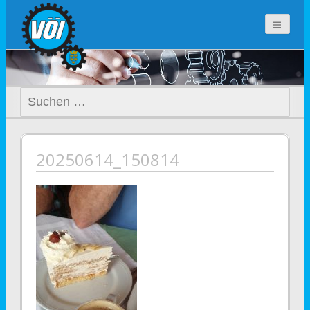
voi-noe.at
Suchen
nach:
20250614_150814