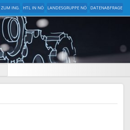
 ZUM ING.
HTL IN NÖ
LANDESGRUPPE NÖ
DATENABFRAGE