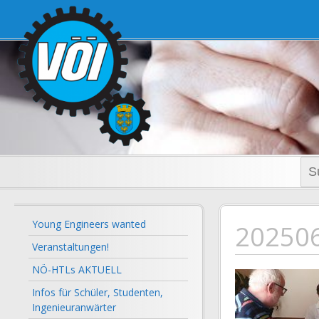
voi-noe.a
Suc
nac
Young Engineers wanted
20250
Veranstaltungen!
NÖ-HTLs AKTUELL
Infos für Schüler, Studenten,
Ingenieuranwärter