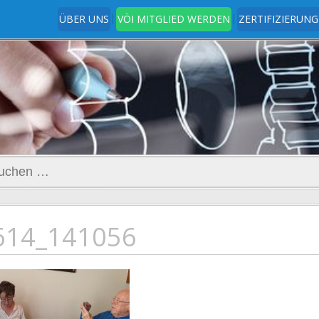
ÜBER UNS
VÖI MITGLIED WERDEN
ZERTIFIZIERUNG
t
www.ingenieurverein.at
hen
h:
614_141056