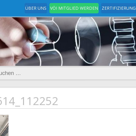
ÜBER UNS
VÖI MITGLIED WERDEN
ZERTIFIZIERUNG
t
www.ingenieurverein.at
hen
h:
614_112252