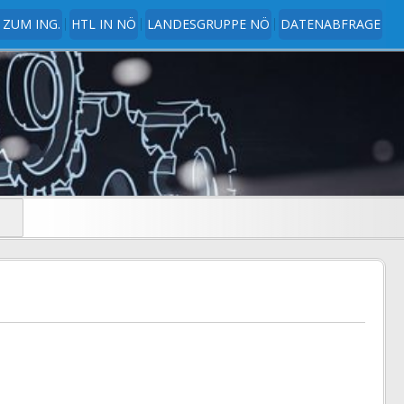
 ZUM ING.
HTL IN NÖ
LANDESGRUPPE NÖ
DATENABFRAGE