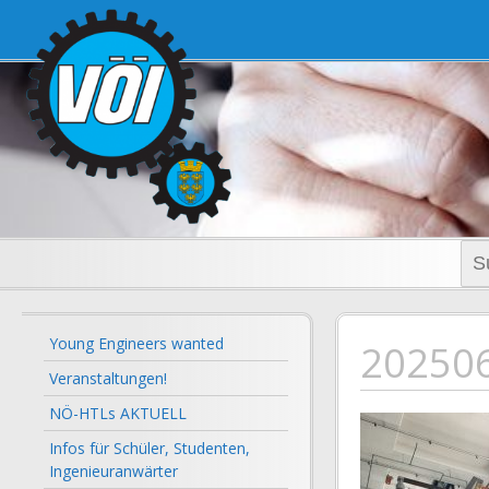
voi-noe.a
Suc
nac
Young Engineers wanted
20250
Veranstaltungen!
NÖ-HTLs AKTUELL
Infos für Schüler, Studenten,
Ingenieuranwärter