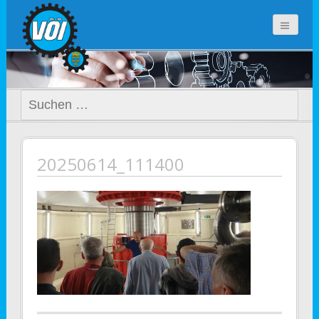
voi-noe.at
Suchen
nach:
20250614_111400