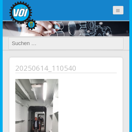
voi-noe.at
Suchen
nach:
20250614_110540