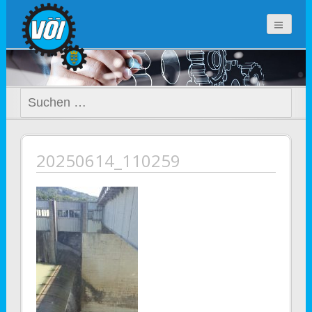
voi-noe.at
Suchen
nach:
20250614_110259