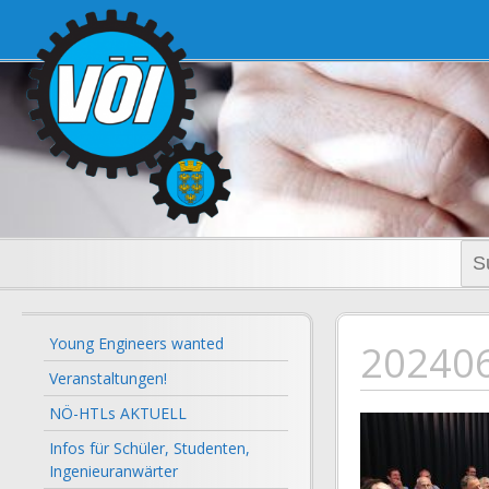
voi-noe.a
Suc
nac
Young Engineers wanted
20240
Veranstaltungen!
NÖ-HTLs AKTUELL
Infos für Schüler, Studenten,
Ingenieuranwärter