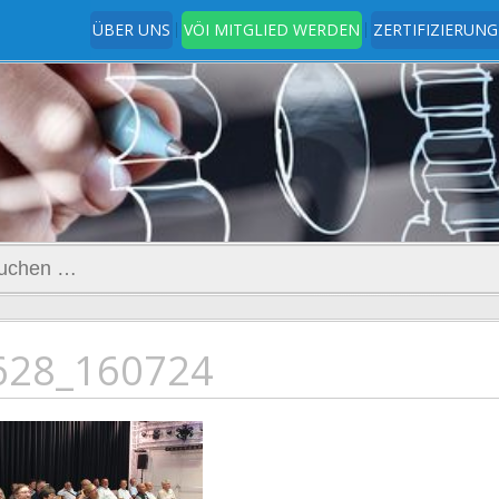
ÜBER UNS
VÖI MITGLIED WERDEN
ZERTIFIZIERUNG
t
www.ingenieurverein.at
hen
h:
628_160724