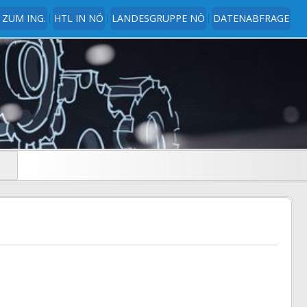
 ZUM ING.
HTL IN NÖ
LANDESGRUPPE NÖ
DATENABFRAGE