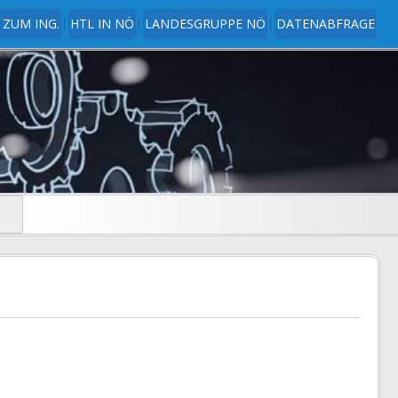
 ZUM ING.
HTL IN NÖ
LANDESGRUPPE NÖ
DATENABFRAGE