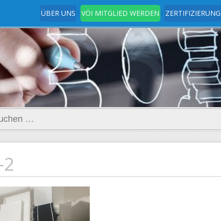
ÜBER UNS
VÖI MITGLIED WERDEN
ZERTIFIZIERUNG
t
www.ingenieurverein.at
hen
h:
-2