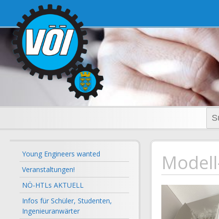
voi-noe.a
Suc
nac
Young Engineers wanted
Modell
Veranstaltungen!
NÖ-HTLs AKTUELL
Infos für Schüler, Studenten,
Ingenieuranwärter