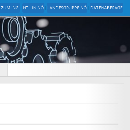
 ZUM ING.
HTL IN NÖ
LANDESGRUPPE NÖ
DATENABFRAGE