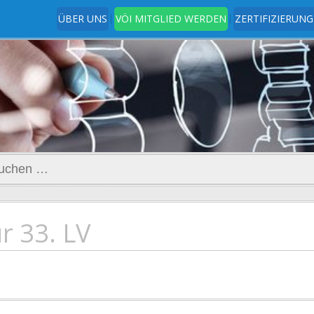
ÜBER UNS
VÖI MITGLIED WERDEN
ZERTIFIZIERUNG
t
www.ingenieurverein.at
hen
h:
r 33. LV